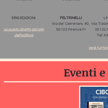
ERIS EDIZIONI
FELTRINELLI
LI
Via de' Cerretani, 40,
Via Tizia
acquisto diretto dal sito
50123 Firenze FI
35132 
dell'editore
Tel. 
vedi tutte 
Eventi e