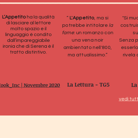
L’Appetito
ha la qualità
“
L'Appetito
, ma si
"Si muo
di lasciare al lettore
potrebbe intitolare
la
costrui
molto spazio e il
fame
: un romanzo con
su
linguaggio è condito
una vena noir
Senza p
dall’impareggiabile
ironia che di Serena è il
ambientato nell'800,
esserl
tratto distintivo.
ma attualissimo.
”
rivela 
La Lettura - TG5
La
Cook_Inc
| Novembre 2020
vedi tut