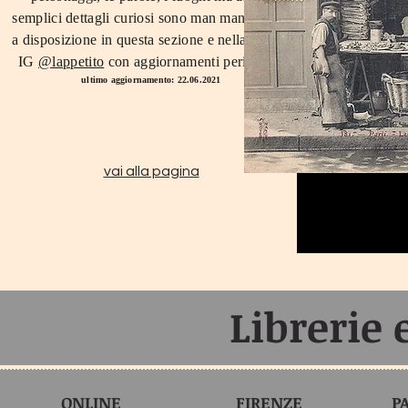
semplici dettagli curiosi sono man mano messi
a disposizione in questa sezione e nella pagina
IG
@lappetito
con aggiornamenti periodici.
ultimo aggiornamento: 22.06.2021
vai alla pagina
Librerie
ONLINE
FIRENZE
P