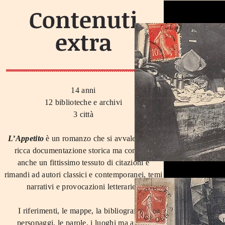
Contenuti
extra
14 anni
12 biblioteche e archivi
3 città
L’Appetito
è un romanzo che si avvale di una
ricca documentazione storica ma contiene
anche un fittissimo tessuto di citazioni e
rimandi ad autori classici e contemporanei, temi
narrativi e provocazioni letterarie.
I riferimenti, le mappe, la bibliografia, i
personaggi, le parole, i luoghi ma anche